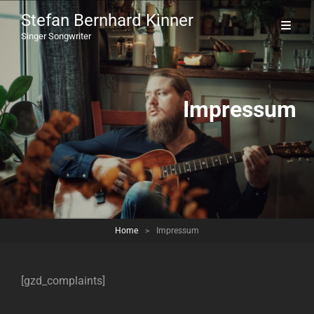
Stefan Bernhard Kinner
Singer Songwriter
Impressum
Home
>
Impressum
[gzd_complaints]