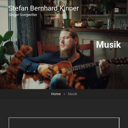
Stefan Bernhard Kinner
Singer Songwriter
Musik
Home
>
Musik