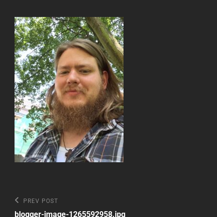
Beitragsnavigation
Previous
PREV POST
Post
blogger-image-1265592958.jpg