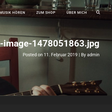
SEA
MUSIK HÖREN
ZUM SHOP
ÜBER MICH
r-image-1478051863.jpg
Byline
Posted on
11. Februar 2019
|
By
admin