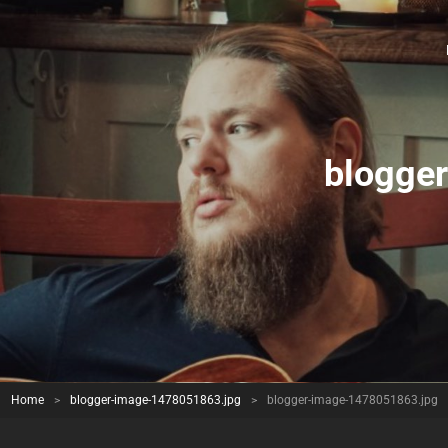
blogge
Home
>
blogger-image-1478051863.jpg
>
blogger-image-1478051863.jpg