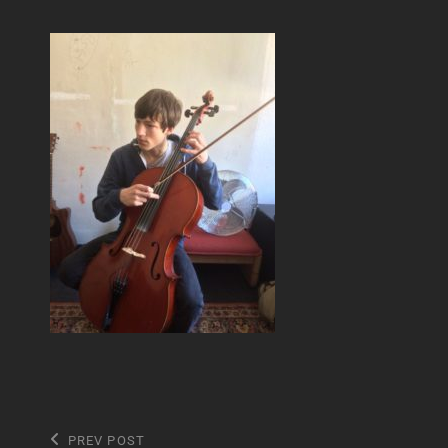
Beitragsnavigation
Previous
PREV POST