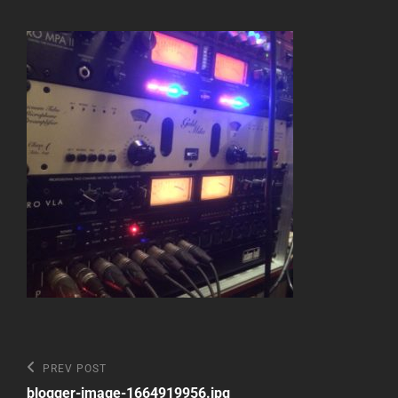
Beitragsnavigation
Previous
PREV POST
Post
blogger-image-1664919956.jpg