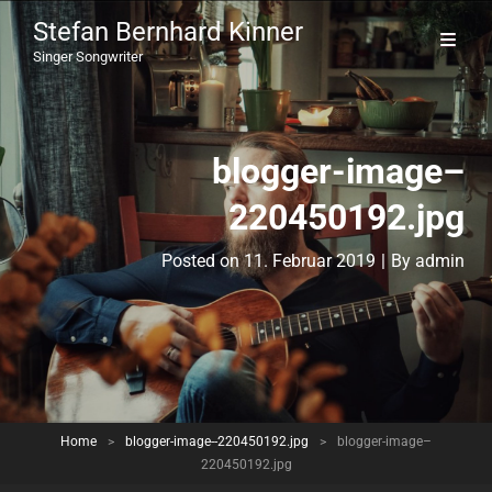
Stefan Bernhard Kinner
Singer Songwriter
blogger-image–
220450192.jpg
Byline
Posted on
11. Februar 2019
|
By
admin
Home
>
blogger-image--220450192.jpg
>
blogger-image–
220450192.jpg