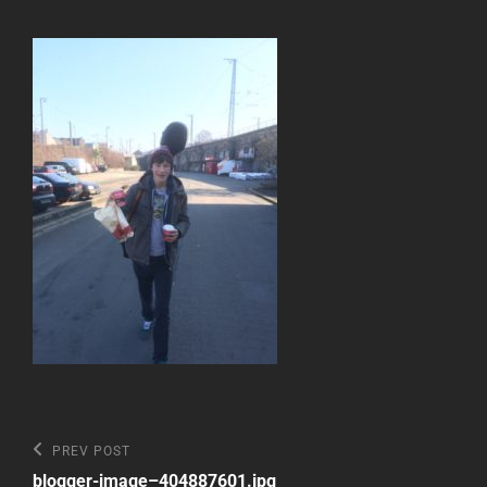
Beitragsnavigation
Previous
PREV POST
Post
blogger-image–404887601.jpg