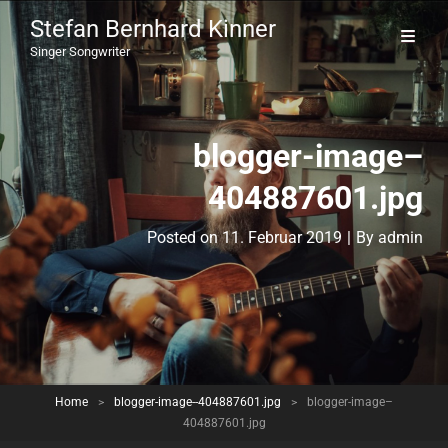
Stefan Bernhard Kinner
Singer Songwriter
blogger-image–
404887601.jpg
Byline
Posted on
11. Februar 2019
|
By
admin
Home
>
blogger-image--404887601.jpg
>
blogger-image–
404887601.jpg