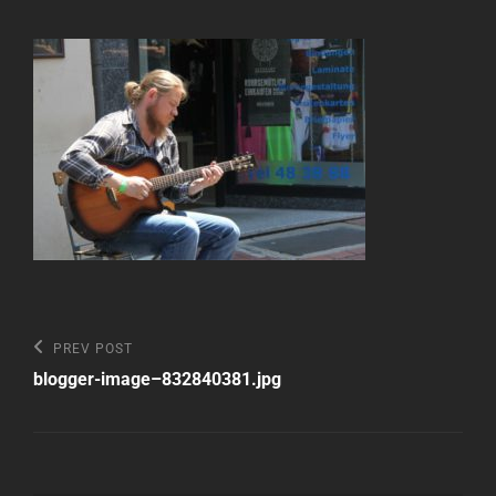
Beitragsnavigation
Previous
PREV POST
Post
blogger-image–832840381.jpg