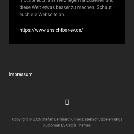
möchte euch ans Herz legen hinzusehen und
diese Welt etwas besser zu machen. Schaut
euch die Webseite an.
https://www.unsichtbar-ev.de/
Impressum
Impressum
Copyright © 2026
Stefan Bernhard Kinner
Datenschutzbelehrung
|
Audioman By
Catch Themes