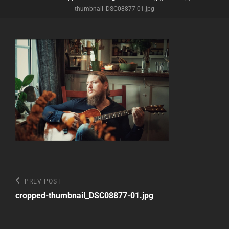
thumbnail_DSC08877-01.jpg
Beitragsnavigation
Previous
PREV POST
Post
cropped-thumbnail_DSC08877-01.jpg